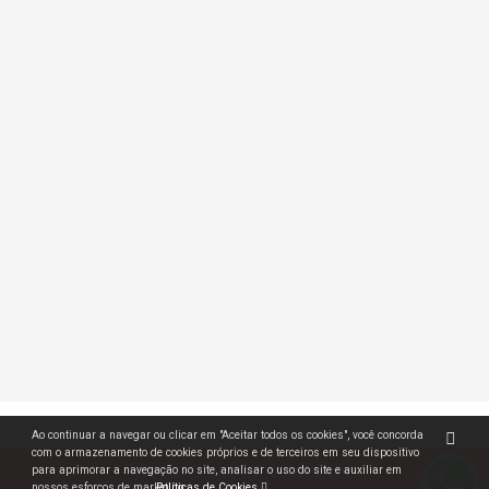
Ao continuar a navegar ou clicar em "Aceitar todos os cookies", você concorda
com o armazenamento de cookies próprios e de terceiros em seu dispositivo
POLÍTICA DE PRIVACIDADE
para aprimorar a navegação no site, analisar o uso do site e auxiliar em
nossos esforços de marketing.
Políticas de Cookies