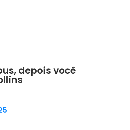
bus, depois você
llins
25