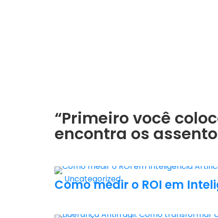
“Primeiro você colo
encontra os assentos
Uncategorized
Como medir o ROI em Intelig