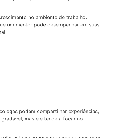
crescimento no ambiente de trabalho.
o que um mentor pode desempenhar em suas
al.
colegas podem compartilhar experiências,
 agradável, mas ele tende a focar no
 não está ali apenas para apoiar, mas para