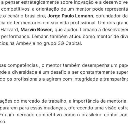
la a pensar estrategicamente sobre inovação e a desenvol
 competitivos, a orientação de um mentor pode representa
 o cenário brasileiro,
Jorge Paulo Lemann
, cofundador d
a de ter mentores em sua vida profissional. Um dos grande
 Harvard,
Marvin Bower
, que ajudou Lemann a desenvolve
a performance. Lemann também atuou como mentor de divers
ócios na Ambev e no grupo 3G Capital.
rsas competências , o mentor também desempenha um pap
 onde a diversidade é um desafio a ser constantemente sup
ndo os profissionais a agirem com integridade e transparênc
ções do mercado de trabalho, a importância da mentoria 
repararem para essas mudanças, oferecendo uma visão estr
Em um mercado competitivo como o brasileiro, contar com
so.