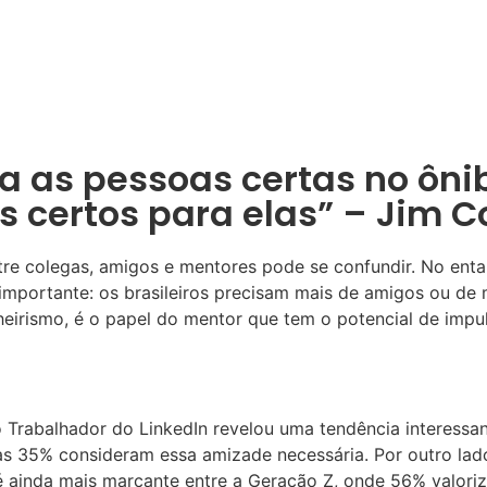
ca as pessoas certas no ôni
 certos para elas” – Jim Co
tre colegas, amigos e mentores pode se confundir. No ent
 importante: os brasileiros precisam mais de amigos ou d
irismo, é o papel do mentor que tem o potencial de impul
Trabalhador do LinkedIn revelou uma tendência interessant
s 35% consideram essa amizade necessária. Por outro lado
 é ainda mais marcante entre a Geração Z, onde 56% valor