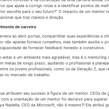
tivo que ajuda a corrigir rotas e a identificar pontos de m
lhor escolha para o seu futuro?” O impacto de um mentor n
acional que traz clareza e direção.
vimento de carreira
eira ao abrir portas, compartilhar suas experiências e of
 não apenas fornece conselhos, mas também auxilia o prof
a capacidade de fornecer feedback honesto e construtivo.
star e um ambiente mais agradável, mas é o mentoring qu
m metas de longo prazo, ajudando o profissional a planejar
o entre os jovens profissionais, como os da Geração Z, que
as no mercado de trabalho.
que atribuem seu sucesso à figura de um mentor. CEOs de
 com a orientação de um mentor foi decisivo para superar 
atya Nadella, CEO da Microsoft, não é mesmo?! Ele atribui